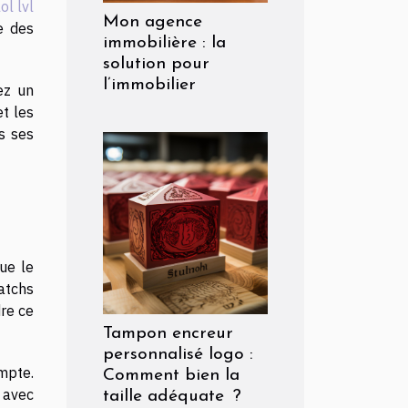
l lvl
Mon agence
e des
immobilière : la
solution pour
l’immobilier
ez un
et les
s ses
ue le
atchs
re ce
Tampon encreur
personnalisé logo :
mpte.
Comment bien la
 avec
taille adéquate ?