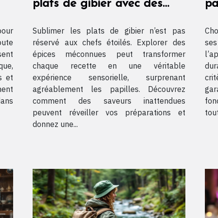
plats de gibier avec des
pa
épices méconnues ?
vo
pour
Sublimer les plats de gibier n’est pas
Cho
oute
réservé aux chefs étoilés. Explorer des
ses
sent
épices méconnues peut transformer
l’a
que,
chaque recette en une véritable
dur
s et
expérience sensorielle, surprenant
cri
ment
agréablement les papilles. Découvrez
ga
dans
comment des saveurs inattendues
fon
peuvent réveiller vos préparations et
tou
donnez une...