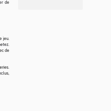
er de
 jeu.
etez.
vec de
ries.
nclus,