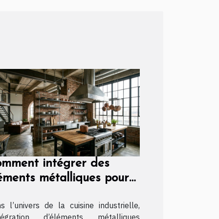
mment intégrer des
éments métalliques pour
namiser une cuisine
s l’univers de la cuisine industrielle,
dustrielle ?
ntégration d’éléments métalliques