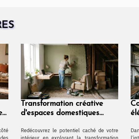
RES
Transformation créative
Co
e
d'espaces domestiques
él
inutilisés
dy
côté
Redécouvrez le potentiel caché de votre
Dan
in
 des
intérieur en explorant la transformation
l’i