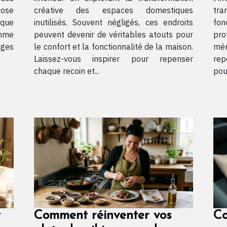
pose
créative des espaces domestiques
tra
ique
inutilisés. Souvent négligés, ces endroits
fon
omme
peuvent devenir de véritables atouts pour
pro
ages
le confort et la fonctionnalité de la maison.
mér
Laissez-vous inspirer pour repenser
rep
chaque recoin et...
pou
t
Comment réinventer vos
Co