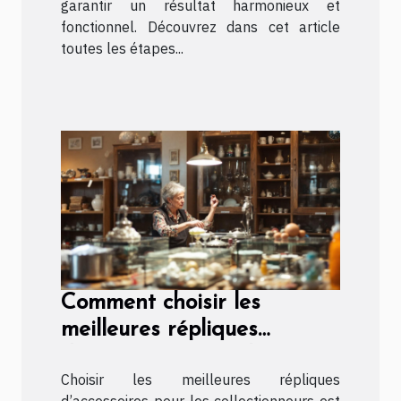
garantir un résultat harmonieux et
fonctionnel. Découvrez dans cet article
toutes les étapes...
Comment choisir les
meilleures répliques
d'accessoires pour les
Choisir les meilleures répliques
collectionneurs ?
d’accessoires pour les collectionneurs est