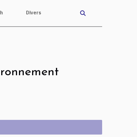
ch
Divers
vironnement