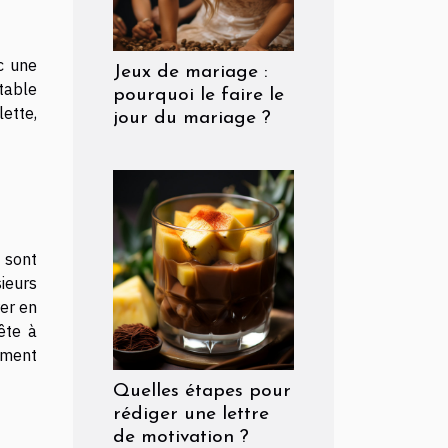
c une
Jeux de mariage :
table
pourquoi le faire le
ette,
jour du mariage ?
 sont
ieurs
er en
ête à
ement
Quelles étapes pour
rédiger une lettre
de motivation ?