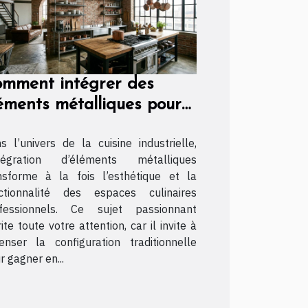
mment intégrer des
éments métalliques pour
namiser une cuisine
s l’univers de la cuisine industrielle,
dustrielle ?
ntégration d’éléments métalliques
nsforme à la fois l’esthétique et la
ctionnalité des espaces culinaires
fessionnels. Ce sujet passionnant
ite toute votre attention, car il invite à
enser la configuration traditionnelle
r gagner en...