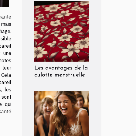
rante
 mais
hage.
ible
areil
r une
notes
 leur
Les avantages de la
 Cela
culotte menstruelle
pareil
, les
sont
e qui
santé