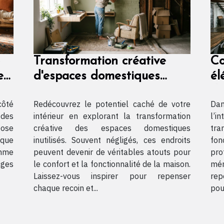
Transformation créative
Co
e
d'espaces domestiques
él
inutilisés
dy
côté
Redécouvrez le potentiel caché de votre
Dan
in
 des
intérieur en explorant la transformation
l’i
pose
créative des espaces domestiques
tra
ique
inutilisés. Souvent négligés, ces endroits
fon
omme
peuvent devenir de véritables atouts pour
pro
ages
le confort et la fonctionnalité de la maison.
mér
Laissez-vous inspirer pour repenser
rep
chaque recoin et...
pou