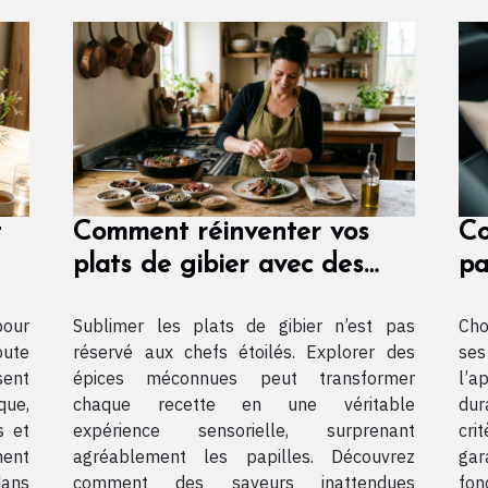
t
Comment réinventer vos
Co
plats de gibier avec des
pa
épices méconnues ?
vo
pour
Sublimer les plats de gibier n’est pas
Cho
oute
réservé aux chefs étoilés. Explorer des
ses
sent
épices méconnues peut transformer
l’a
que,
chaque recette en une véritable
dur
s et
expérience sensorielle, surprenant
cri
ment
agréablement les papilles. Découvrez
ga
dans
comment des saveurs inattendues
fon