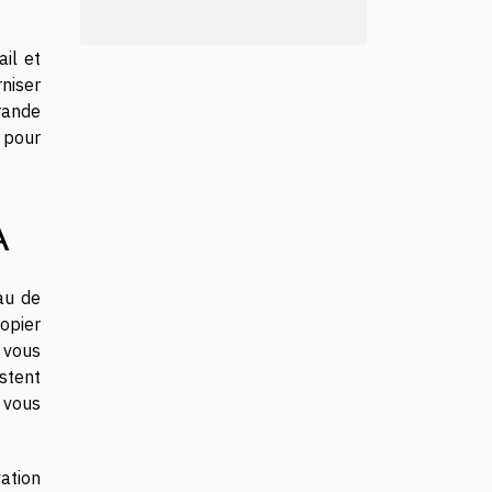
ail et
niser
rande
 pour
A
au de
opier
 vous
stent
 vous
ation